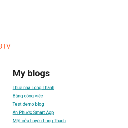
 BTV
My blogs
Thuê nhà Long Thành
Bảng công việc
Test demo blog
An Phước Smart App
Một cửa huyện Long Thành