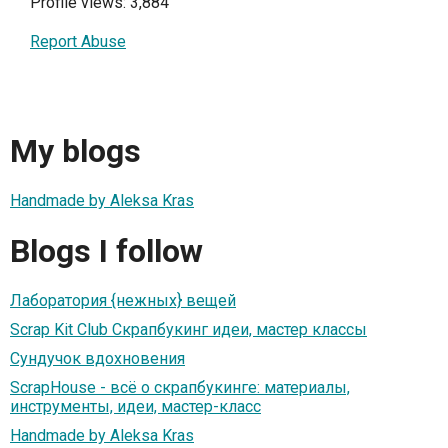
Profile views: 3,884
Report Abuse
My blogs
Handmade by Aleksa Kras
Blogs I follow
Лаборатория {нежных} вещей
Scrap Kit Club Скрапбукинг идеи, мастер классы
Сундучок вдохновения
ScrapHouse - всё о скрапбукинге: материалы,
инструменты, идеи, мастер-класс
Handmade by Aleksa Kras