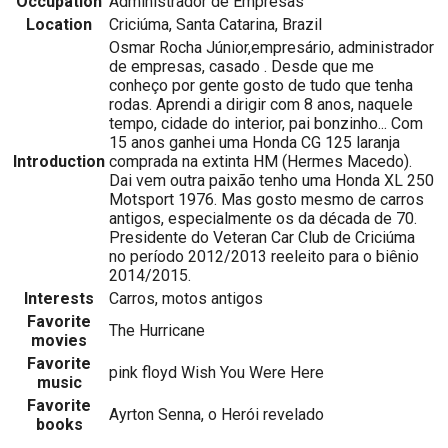
Occupation
Administrador de Empresas
Location
Criciúma, Santa Catarina, Brazil
Osmar Rocha Júnior,empresário, administrador
de empresas, casado . Desde que me
conheço por gente gosto de tudo que tenha
rodas. Aprendi a dirigir com 8 anos, naquele
tempo, cidade do interior, pai bonzinho... Com
15 anos ganhei uma Honda CG 125 laranja
Introduction
comprada na extinta HM (Hermes Macedo).
Dai vem outra paixão tenho uma Honda XL 250
Motsport 1976. Mas gosto mesmo de carros
antigos, especialmente os da década de 70.
Presidente do Veteran Car Club de Criciúma
no período 2012/2013 reeleito para o biênio
2014/2015.
Interests
Carros, motos antigos
Favorite
The Hurricane
movies
Favorite
pink floyd Wish You Were Here
music
Favorite
Ayrton Senna, o Herói revelado
books