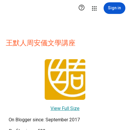

Sign in
王默人周安儀文學講座
View Full Size
On Blogger since: September 2017