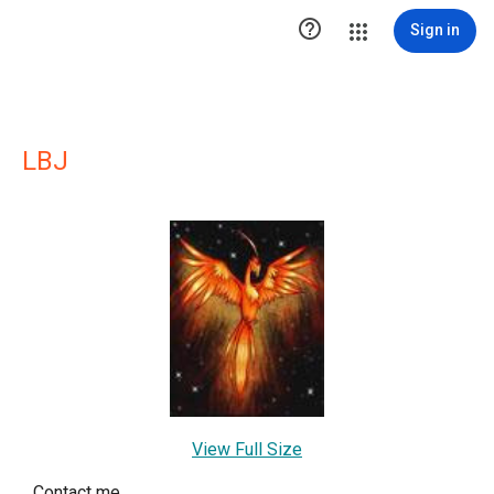

Sign in
LBJ
View Full Size
Contact me