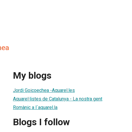
hea
My blogs
Jordi Goicoechea -Aquarel.les
Aquarel·listes de Catalunya - La nostra gent
Romànic a l´aquarel.la
Blogs I follow