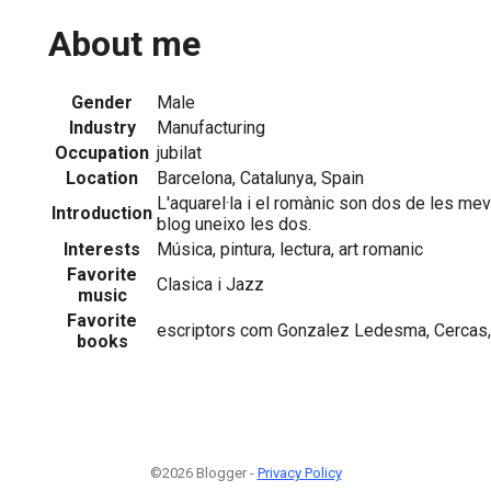
About me
Gender
Male
Industry
Manufacturing
Occupation
jubilat
Location
Barcelona, Catalunya, Spain
L'aquarel·la i el romànic son dos de les me
Introduction
blog uneixo les dos.
Interests
Música, pintura, lectura, art romanic
Favorite
Clasica i Jazz
music
Favorite
escriptors com Gonzalez Ledesma, Cercas, V
books
©2026 Blogger -
Privacy Policy