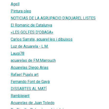
Agell
Pintura oleo
NOTICIAS DE LA AGRUPACIO D'AQUAREL.LISTES
El Romanic de Catalunya
«LES GOLFES D'OBAGA»
Carlos Sarrate, aquarel·les i dibuixos
Luz de Acuarela - L.M.
Laugi78
acuarelas de F.M.Marrouch
Acuarelas Diego Arias
Rafael Pujals art
Fernando Font de Gayà
DISSABTES AL MATÍ
Ramblejant
Acuarelas de Juan Toledo