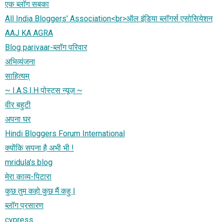
एक ब्लॉग सबका
All India Bloggers' Association<br>ऑल इंडिया ब्लॉगर्स एसोसियेशन
AAJ KA AGRA
Blog parivaar-ब्लॉग परिवार
अभिव्यंजना
साहित्यम्
~ I.A.S.I.H पोस्ट्स न्यूज़ ~
वीर बहुटी
अपना घर
Hindi Bloggers Forum International
क्योंकि सपना है अभी भी !
mridula's blog
मेरा काव्य-पिटारा
कुछ तुम कहो कुछ मैं कहु |
ब्लॉग प्रसारण
cypress