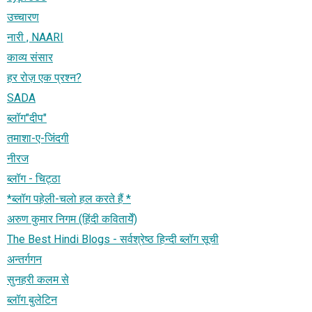
उच्चारण
नारी , NAARI
काव्य संसार
हर रोज़ एक प्रश्न?
SADA
ब्लॉग"दीप"
तमाशा-ए-जिंदगी
नीरज
ब्लॉग - चिट्ठा
*ब्लॉग पहेली-चलो हल करते हैं *
अरुण कुमार निगम (हिंदी कवितायेँ)
The Best Hindi Blogs - सर्वश्रेष्ठ हिन्दी ब्लॉग सूची
अन्तर्गगन
सुनहरी कलम से
ब्लॉग बुलेटिन