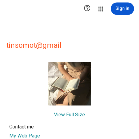

Sign in
tinsomot@gmail
View Full Size
Contact me
My Web Page