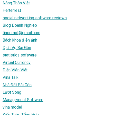
Nông Thôn Việt
Herterrest
social networking software reviews
Blog Doanh Nghiep
tinsomot@gmail.com
Bách khoa điện ảnh
Dịch Vụ Sài Gòn
statistics software
Virtual Currency
Diễn Viên Việt
Vina Talk
Nhà Đất Sài Gòn
Lướt Sóng
Management Software
vina model
Kiến Thức Tổng Hợp