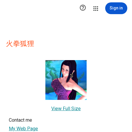

Sign in
火拳狐狸
View Full Size
Contact me
My Web Page