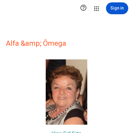

Sign in
Alfa &amp; Ômega