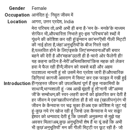
Gender
Female
Occupation
आनंदित हूं- निवॄत जीवम में
Location
आगरा, उत्तर प्रदेश, India
मेरा परिचय तो,अभी अभी ही बना है-’मन के- मनके’के माध्यम
से!फिर भी,औपचारिता निभाते हुए-इस ’परिचय’को श्ब्दों में
गूंथने की कोशिश कर रही हूं!इंन्सान का’मन’ऎसी गीली मिट्टी
की नाई होता है,जंहा’अनुभूतियों’के बीज गिरते रहते
है,पल्लवित होने के लिए!इसके लिए’सम्भावनाओं’की बयार
बहने की देरी है और’महक’उठती ही है-चारो ओर फैलेगी ही!
यह कहना कठिन है-मेरी’अभिव्यक्तियां’किस महक को लेकर
हवा मे फैल रही हैं!मै,जीवन को सबसे बडी और अहम
पाठशाला मानती हुं सो उसमें मेरा प्रवेश जारी है!औपचारिक
डिग्रियां कागजी आवराण में सिमट कर एक फाइल में रखी हुई
Introduction
हैं!ग्रहस्त जीवन की उपलब्धियां पूर्ण हैं कुह नाकामियों के
साथ!मै,भाग्यशाली हूं -जब आखें मूंदती हूं तो’नानी जी’’आम्मा
जी’के सम्बोधन,की स्वर-लहरी कानों को झंकारित कर देती है
हर जीवन मे एक’खालीपन’होता ही है सो वह (खालीपन)रंग भी
जीवन के कैनवास पर चढ़ चुका है!अब एक कोशिश मे जुट गई
हूं-कुछ नये रंग खोज रही हूं जिन्हे उस कैनवास मे भर सकूं!
ईश्वर को धन्यवाद देती हूं कि उसकी अनुकम्पा से मुझे यह
अवसर मिला!अब,कुछ अनुभूतियों शेष हैं या यूं कहें कि अभी
भी कुछ’अनुभूतियों’ मन की गीली मिट्टी पर फूट रही है- जो