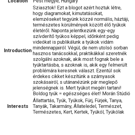
Location
Pest megye, Hungary
Sziasztok! Ezt a blogot azért hoztuk létre,
hogy diagramokat, kimutatásokat,
elemzéseket tegyünk közzé normális, háztáji,
természetes körülmények között élő tyúkok
életéről. Naponta jelentkezünk egy-egy
szívderítő tyúkos képpel, időnként pedig
videókat is publikálunk a tyúkok vidám
mindennapjairól. Végül, de nem utolsó sorban
Introduction
hasznos tanácsokkal, praktikákkal szeretnék
szolgálni azoknak, akik most fognak bele a
tyúktartásba, s azoknak is, akik egy felmerült
problémára keresnek választ. Ezentúl sok
érdekes cikket készítünk a szárnyasok
szokásairól, s utánanézünk pár meglepő
jelenségnek is. Mert tyúkot megéri tartani!
Boldog tyúk = egészséges élet! Morán Stúdió
Állattartás, Tyúk, Tyúkok, Fürj, Fürjek, Tanya,
Interests
Tanyák, Takarmány, Állateledel, Természet,
Természetes, Kert, Kertek, Tyúkól, Tyúkólak