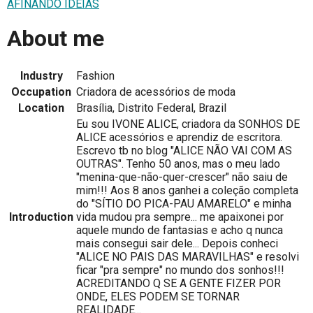
AFINANDO IDÉIAS
About me
Industry
Fashion
Occupation
Criadora de acessórios de moda
Location
Brasília, Distrito Federal, Brazil
Eu sou IVONE ALICE, criadora da SONHOS DE
ALICE acessórios e aprendiz de escritora.
Escrevo tb no blog "ALICE NÃO VAI COM AS
OUTRAS". Tenho 50 anos, mas o meu lado
"menina-que-não-quer-crescer" não saiu de
mim!!! Aos 8 anos ganhei a coleção completa
do "SÍTIO DO PICA-PAU AMARELO" e minha
Introduction
vida mudou pra sempre... me apaixonei por
aquele mundo de fantasias e acho q nunca
mais consegui sair dele... Depois conheci
"ALICE NO PAIS DAS MARAVILHAS" e resolvi
ficar "pra sempre" no mundo dos sonhos!!!
ACREDITANDO Q SE A GENTE FIZER POR
ONDE, ELES PODEM SE TORNAR
REALIDADE...