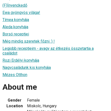
(F)Ínyenckedő
Ewa gyöngyös világa!
Tímea konyhája
Aleda konyhája
Borsó receptjei
Még mindig szeretek főzni :) !
Legjobb receptjeim - avagy az étkezés összetartja a
családot
Rozi Erdélyi konyhája
Nagycsaládunk kis konyhája
Mézes Otthon
About me
Gender
Female
Location
Miskolc, Hungary