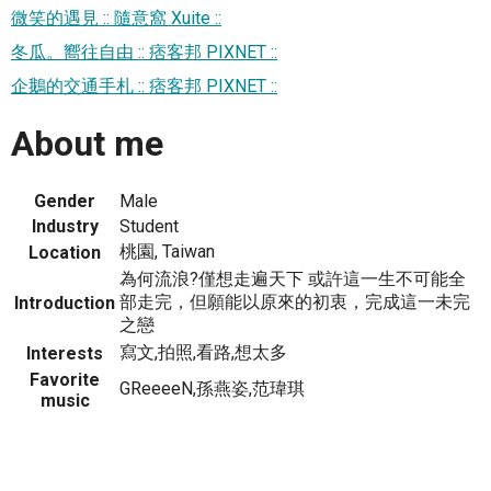
微笑的遇見 :: 隨意窩 Xuite ::
冬瓜。嚮往自由 :: 痞客邦 PIXNET ::
企鵝的交通手札 :: 痞客邦 PIXNET ::
About me
Gender
Male
Industry
Student
桃園, Taiwan
Location
為何流浪?僅想走遍天下 或許這一生不可能全
部走完，但願能以原來的初衷，完成這一未完
Introduction
之戀
寫文,拍照,看路,想太多
Interests
Favorite
GReeeeN,孫燕姿,范瑋琪
music