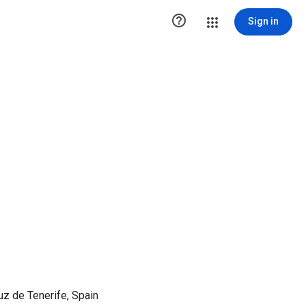

Sign in
uz de Tenerife, Spain