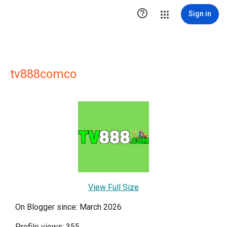

Sign in
tv888comco
View Full Size
On Blogger since: March 2026
Profile views: 355