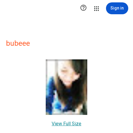

Sign in
bubeee
View Full Size