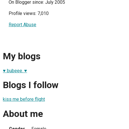
On Blogger since: July 2005
Profile views: 7,010
Report Abuse
My blogs
♥ bubeee. ♥
Blogs I follow
kiss me before flight
About me
Gender
Female