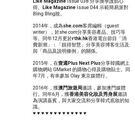
Like Magazine
Issue 038 分享換季護肌心
得、
Like Magazine
Issue 044 示範簡易派對
Bling Bling妝。
2014年，成為
she.com
客席編輯（guest
writer），於she.com分享美容產品、技巧等
等。同年12月更於
rthk.hk
香港電台節目「消
費新潮」：「靚得智慧」分享美容博客生活及
與「商品及說明條例」的關係。
2015年，在
壹週Plus Next Plus
分享韓國網上
購物網站 GMarket 的購物心得及購物貼士。同
年7月，有幸參加 Olay 東京媒體行。
2016年，獲
澳門旅遊局
邀請，參加澳門媒體
行。同年6月，獲
香港美容化妝及秀身展
邀請
為演講嘉賓，與大家交流和分享韓式底妝的知
識。
♥ ♥ ♥ ♥ ♥ ♥ ♥ ♥ ♥ ♥ ♥ ♥ ♥