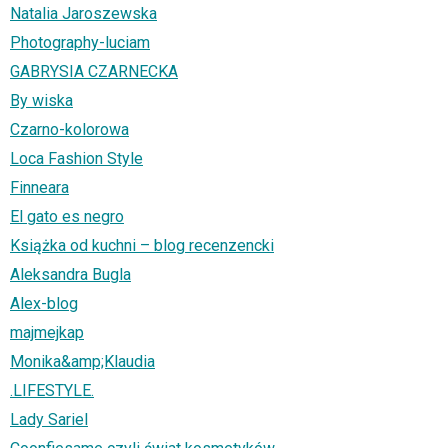
Natalia Jaroszewska
Photography-luciam
GABRYSIA CZARNECKA
By wiska
Czarno-kolorowa
Loca Fashion Style
Finneara
El gato es negro
Książka od kuchni – blog recenzencki
Aleksandra Bugla
Alex-blog
majmejkap
Monika&amp;Klaudia
.LIFESTYLE.
Lady Sariel