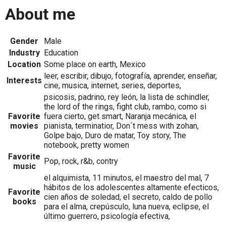
About me
Gender
Male
Industry
Education
Location
Some place on earth, Mexico
leer, escribir, dibujo, fotografía, aprender, enseñar,
Interests
cine, musica, internet, series, deportes,
psicosis, padrino, rey león, la lista de schindler,
the lord of the rings, fight club, rambo, como si
Favorite
fuera cierto, get smart, Naranja mecánica, el
movies
pianista, terminatior, Don´t mess with zohan,
Golpe bajo, Duro de matar, Toy story, The
notebook, pretty women
Favorite
Pop, rock, r&b, contry
music
el alquimista, 11 minutos, el maestro del mal, 7
hábitos de los adolescentes altamente efecticos,
Favorite
cien años de soledad, el secreto, caldo de pollo
books
para el alma, crepúsculo, luna nueva, eclipse, el
último guerrero, psicología efectiva,