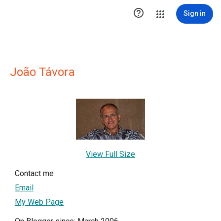

Sign in
João Távora
View Full Size
Contact me
Email
My Web Page