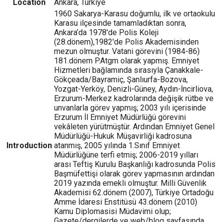
Location
Ankara, Türkiye
1960 Sakarya-Karasu doğumlu, ilk ve ortaokulu
Karasu ilçesinde tamamladıktan sonra,
Ankara’da 1978'de Polis Koleji
(28.dönem),1982'de Polis Akademisinden
mezun olmuştur. Vatani görevini (1984-86)
181.dönem P.Atgm olarak yapmış. Emniyet
Hizmetleri bağlamında sırasıyla Çanakkale-
Gökçeada/Bayramiç, Şanlıurfa-Bozova,
Yozgat-Yerköy, Denizli-Güney, Aydın-İncirliova,
Erzurum-Merkez kadrolarında değişik rütbe ve
unvanlarla görev yapmış; 2003 yılı içerisinde
Erzurum İl Emniyet Müdürlüğü görevini
vekâleten yürütmüştür. Ardından Emniyet Genel
Müdürlüğü-Hukuk Müşavirliği kadrosuna
Introduction
atanmış, 2005 yılında 1.Sınıf Emniyet
Müdürlüğüne terfi etmiş; 2006-2019 yılları
arası Teftiş Kurulu Başkanlığı kadrosunda Polis
Başmüfettişi olarak görev yapmasının ardından
2019 yazında emekli olmuştur. Milli Güvenlik
Akademisi 62.dönem (2007), Türkiye Ortadoğu
Amme İdaresi Enstitüsü 43.dönem (2010)
Kamu Diplomasisi Müdavimi olup;
Gazete/dergilerde ve web/blog sayfasında