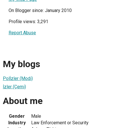
On Blogger since: January 2010
Profile views: 3,291
Report Abuse
My blogs
Polİzler (Modi)
İzler (Çemi)
About me
Gender
Male
Industry
Law Enforcement or Security