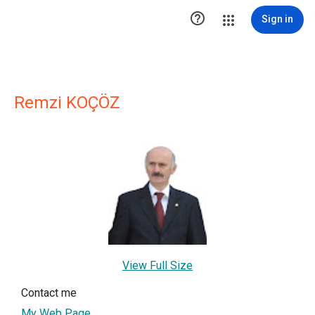

Sign in
Remzi KOÇÖZ
View Full Size
Contact me
My Web Page