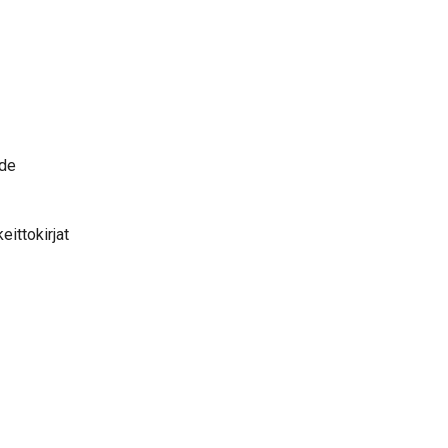
ide
eittokirjat