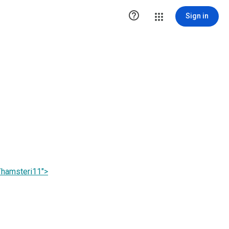

Sign in
m/hamsteri11">