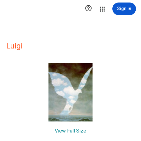

Sign in
Luigi
View Full Size