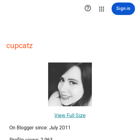

Sign in
cupcatz
View Full Size
On Blogger since: July 2011
Profile views: 2,963