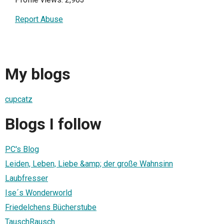
Report Abuse
My blogs
cupcatz
Blogs I follow
PC's Blog
Leiden, Leben, Liebe &amp; der große Wahnsinn
Laubfresser
Ise´s Wonderworld
Friedelchens Bücherstube
TauschRausch