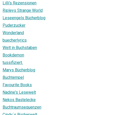
Lilli's Rezensionen
Ripleys Strange World
Leseengels Bücherblog
Puderzucker
Wonderland
buecherlyrics
Welt in Buchstaben
Bookdemon
tussifiziert.
Marys Bücherblog
Buchtempel
Favourite Books
Nadine's Lesewelt
Nekos Bastelecke
Buchtraumsequenzen
Cindy´s Bücherwelt