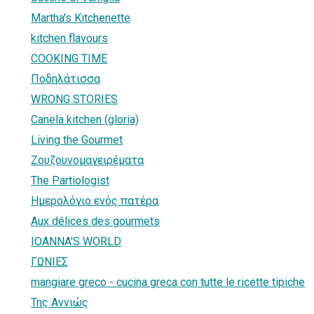
Martha's Kitchenette
kitchen flavours
COOKING TIME
Ποδηλάτισσα
WRONG STORIES
Canela kitchen (gloria)
Living the Gourmet
Ζουζουνομαγειρέματα
The Partiologist
Ημερολόγιο ενός πατέρα
Aux délices des gourmets
IOANNA'S WORLD
ΓΩΝΙΕΣ
mangiare greco - cucina greca con tutte le ricette tipiche
Της Αννιώς