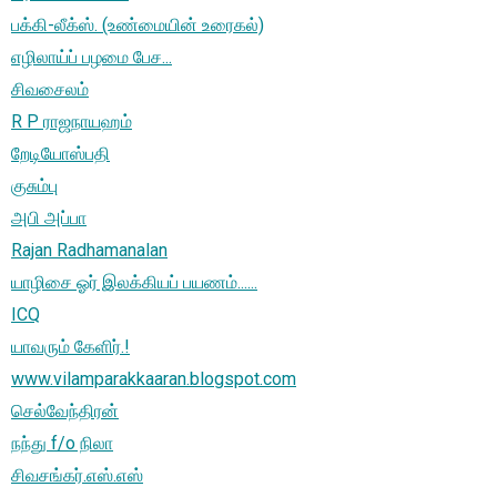
பக்கி-லீக்ஸ். (உண்மையின் உரைகல்)
எழிலாய்ப் பழமை பேச...
சிவசைலம்
R P ராஜநாயஹம்
றேடியோஸ்பதி
குசும்பு
அபி அப்பா
Rajan Radhamanalan
யாழிசை ஓர் இலக்கியப் பயணம்......
ICQ
யாவரும் கேளிர்.!
www.vilamparakkaaran.blogspot.com
செல்வேந்திரன்
நந்து f/o நிலா
சிவசங்கர்.எஸ்.எஸ்