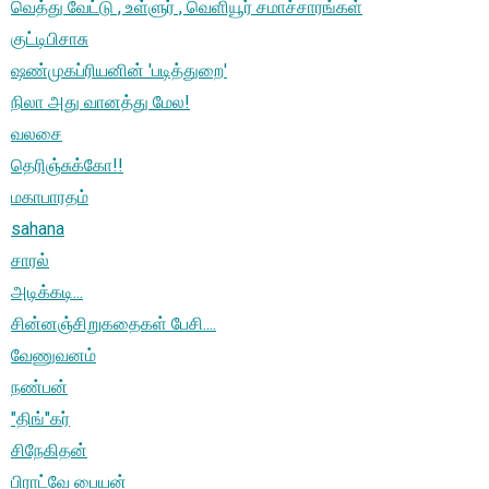
வெத்து வேட்டு , உள்ளுர் , வெளியூர் சமாச்சாரங்கள்
குட்டிபிசாசு
ஷண்முகப்ரியனின் 'படித்துறை'
நிலா அது வானத்து மேல!
வலசை
தெரிஞ்சுக்கோ!!
மகாபாரதம்
sahana
சாரல்
அடிக்கடி...
சின்னஞ்சிறுகதைகள் பேசி....
வேணுவனம்
நண்பன்
"திங்"கர்
சிநேகிதன்
பிராட்வே பையன்