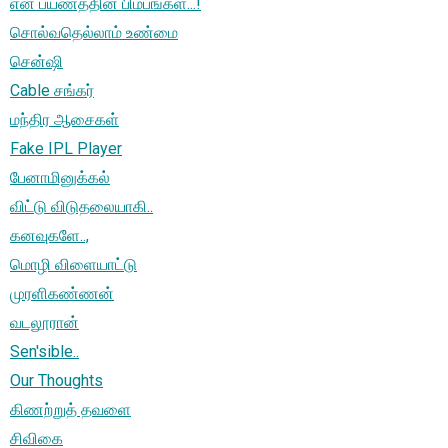
என் பயணத்தின் பிம்பங்கள்...!
சொல்வதெல்லாம் உண்மை
சென்ஷி
Cable சங்கர்
மந்திர ஆசைகள்
Fake IPL Player
பேனாமினுக்கல்
விட்டு விடுதலையாகி..
கனவுகளே..,
மொழி விளையாட்டு
முரளிகண்ணன்
வடலூரான்
Sen'sible..
Our Thoughts
கிணற்றுத் தவளை
சிவிகை