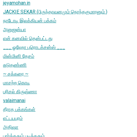
jeyamohan.in
JACKIE SEKAR (பிருந்தாவனமும் நொந்தகுமாரனும்.)
நாடோடி இலக்கியன் பக்கம்
அனுஜன்யா
என் கனவில் தென்பட்டது
___ ஓஹோ புரொடக்சன்ஸ் ___
மின்மினி தேசம்
சுடுதண்ணி
~ சக்கரை ~
மாசற்ற கொடி
பரிசல் கிருஷ்ணா
valaimanai
தீராத பக்கங்கள்
எட்டயபுரம்
அதிஷா
பார்த்ததும் படித்ததும்