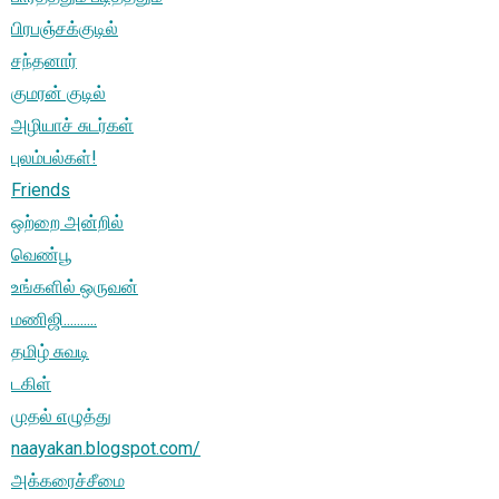
பிரபஞ்சக்குடில்
சந்தனார்
குமரன் குடில்
அழியாச் சுடர்கள்
புலம்பல்கள்!
Friends
ஒற்றை அன்றில்
வெண்பூ
உங்களில் ஒருவன்
மணிஜி..........
தமிழ் சுவடி
டகிள்
முதல் எழுத்து
naayakan.blogspot.com/
அக்கரைச்சீமை