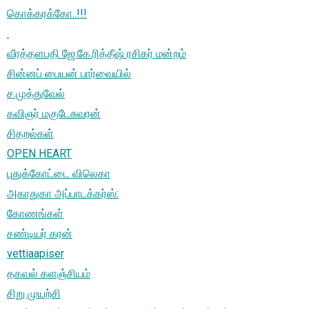
கொக்கரக்கோ..!!!
.
வீரத்தளபதி ஜே.கே.ரித்தீஷ் ரசிகர் மன்றம்
சின்னப் பையன் பார்வையில்
ச.முத்துவேல்
கவிஞர் மகுடேசுவரன்
சிதறல்கள்
OPEN HEART
புதுக்கோட்டை விலெகா
அகாதுகா அப்பாடக்கர்ஸ்:
கோணங்கள்
சண்டியர் கரன்
vettiaapiser
தகவல் களஞ்சியம்
சிறு முயற்சி