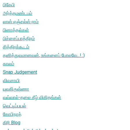
பிகேபி
அர்த்தமண்டபம்
லாஸ் ஏஞ்சல்ஸ் ராம்
பினாத்தல்கள்
பிச்சைப்பாத்திரம்
சித்திரக்கூடம்
தனித்துவமானவன், உங்களைப் போலவே...! :)
காலம்
Snap Judgement
விவசாயி
யுவகிருஷ்ணா
வவ்வால்-தலை கீழ் விகிதங்கள்
வெட்டிப்பயல்
கோபிநாத்
கிரி Blog