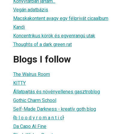
Könyvtárban jártam...
Vegán adatbázis
Macskakontent avagy egy félprivát cicaalbum
Kandi
Koncentrikus körök és egyenrangú utak
Thoughts of a dark green rat
Blogs I follow
The Walrus Room
KITTY
Állatpajtás és növényellenes gasztroblog
Gothic Charm School
Self-Made Darkness - kreatív goth blog
{b l o o d y r o m a n t i c}
Da Capo Al Fine