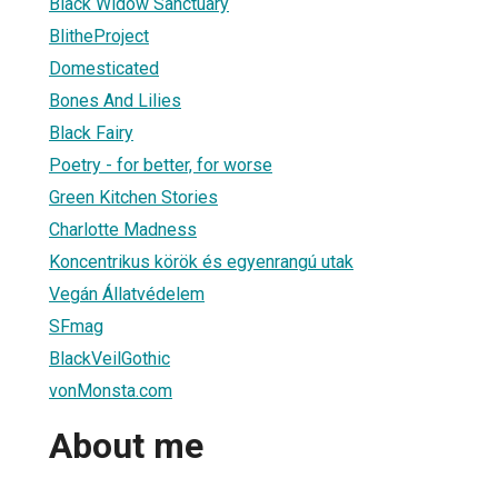
Black Widow Sanctuary
BlitheProject
Domesticated
Bones And Lilies
Black Fairy
Poetry - for better, for worse
Green Kitchen Stories
Charlotte Madness
Koncentrikus körök és egyenrangú utak
Vegán Állatvédelem
SFmag
BlackVeilGothic
vonMonsta.com
About me