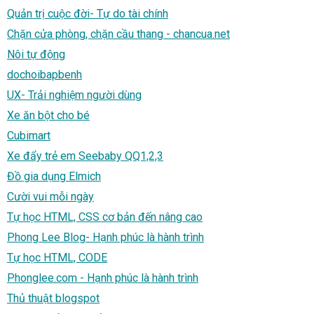
Quản trị cuộc đời- Tự do tài chính
Chặn cửa phòng, chặn cầu thang - chancua.net
Nôi tự động
dochoibapbenh
UX- Trải nghiệm người dùng
Xe ăn bột cho bé
Cubimart
Xe đẩy trẻ em Seebaby QQ1,2,3
Đồ gia dụng Elmich
Cười vui mỗi ngày
Tự học HTML, CSS cơ bản đến nâng cao
Phong Lee Blog- Hạnh phúc là hành trình
Tự học HTML, CODE
Phonglee.com - Hạnh phúc là hành trình
Thủ thuật blogspot