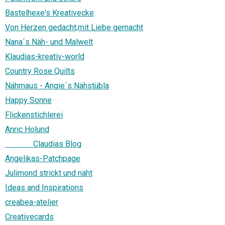
Bastelhexe's Kreativecke
Von Herzen gedacht,mit Liebe gemacht
Nana´s Näh- und Malwelt
Klaudias-kreativ-world
Country Rose Quilts
Nähmaus - Angie´s Nähstübla
Happy Sonne
Flickenstichlerei
Anric Holund
Claudias Blog
Angelikas-Patchpage
Julimond strickt und näht
Ideas and Inspirations
creabea-atelier
Creativecards