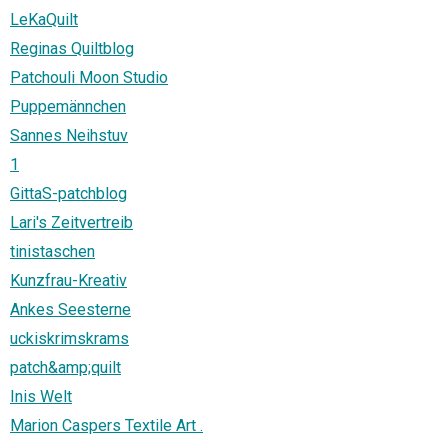
LeKaQuilt
Reginas Quiltblog
Patchouli Moon Studio
Puppemännchen
Sannes Neihstuv
1
GittaS-patchblog
Lari's Zeitvertreib
tinistaschen
Kunzfrau-Kreativ
Ankes Seesterne
uckiskrimskrams
patch&amp;quilt
Inis Welt
Marion Caspers Textile Art .