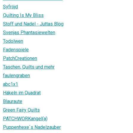
Syfröjd
Quilting Is My Bliss
Stoff und Nadel - Juttas Blog
Svenjas Phantasiewelten
Todolwen
Fadenspiele
PatchCreationen
Taschen, Quilts und mehr
faulengraben
abc1x1
Häkeln im Quadrat
Blauraute
Green Fairy Quilts
PATCHWORKangel(a)
Puppenhexe`s Nadelzauber