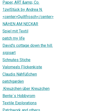
Paper, ART &amp; Co.
1zelStück by Andrea N.
<center>Quiltfrosch</center>
NÄHEN AM NECKAR
Spiel mit Textil
patch my life
David's cottage down the hill.
sigisart
Schnutes Stiche
Valomea's Flickenkiste
Claudis Nähfüßchen
patchgarden
.Kreuzchen über Kreuzchen
Bente`s Hobbyrom
Textile Explorations
Patchwork and others