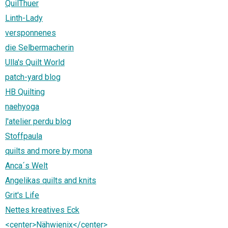
QuilThuer
Linth-Lady
versponnenes
die Selbermacherin
Ulla's Quilt World
patch-yard blog
HB Quilting
naehyoga
l'atelier perdu blog
Stoffpaula
quilts and more by mona
Anca´s Welt
Angelikas quilts and knits
Grit's Life
Nettes kreatives Eck
<center>Nähwienix</center>