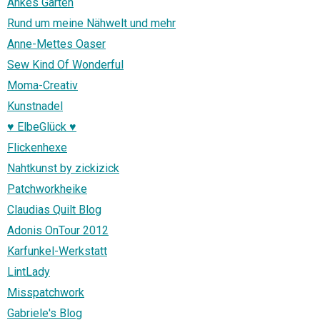
Ankes Garten
Rund um meine Nähwelt und mehr
Anne-Mettes Oaser
Sew Kind Of Wonderful
Moma-Creativ
Kunstnadel
♥ ElbeGlück ♥
Flickenhexe
Nahtkunst by zickizick
Patchworkheike
Claudias Quilt Blog
Adonis OnTour 2012
Karfunkel-Werkstatt
LintLady
Misspatchwork
Gabriele's Blog