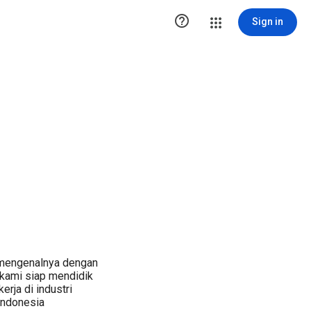

Sign in
 mengenalnya dengan
 kami siap mendidik
erja di industri
 indonesia