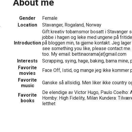
About me
Gender
Female
Location
Stavanger, Rogaland, Norway
2
Gift kreativ tobarnsmor bosatt i Stavanger s
jobbe i hagen og leke med ungene på fritiden
Introduction
på bloggen min, ta gjerne kontakt. Jeg lager 
see something you like, please contact me. 
too. My email: bettinaorama(at)gmail.com
Interests
Scrapping, sying, hage, baking, barna mine, 
Favorite
Face Off, Istid, og mange jeg ikke kommer på
movies
Favorite
Ganske så allsidig. Men liker ikke country o
music
De elendige av Victor Hugo, Paulo Coelho: 
Favorite
Hornby: High Fidelity, Milan Kundera: Tilvæ
books
letthet