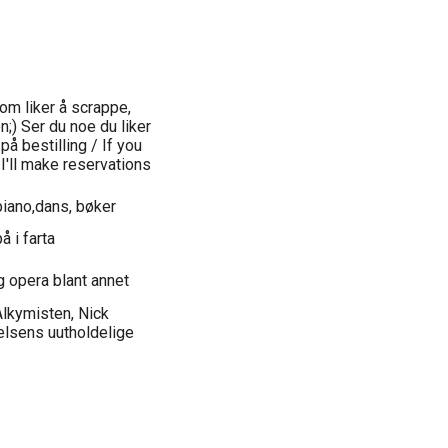
om liker å scrappe,
;) Ser du noe du liker
på bestilling / If you
I'll make reservations
piano,dans, bøker
 i farta
g opera blant annet
Alkymisten, Nick
relsens uutholdelige