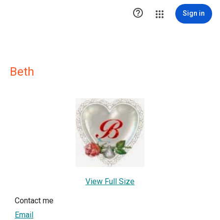

Sign in
Beth
View Full Size
Contact me
Email