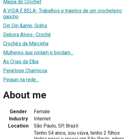
Magia do Crochet
A VIDA É BELA- Trabalhos e trajetos de um crocheteiro
gaúcho
Din Din &amp; Grátis
Debora Alves- Crochê
Crochês da Márcinha
Mulheres que pintam e bordam...
As Crias da Elba
Penélope Charmosa
Peguei na rede...
About me
Gender
Female
Industry
Internet
Location
São Paulo, SP, Brazil
Tenho 54 anos, sou viúva, tenho 2 filhos
lindos,nasci e cresci em São Paulo, adoro