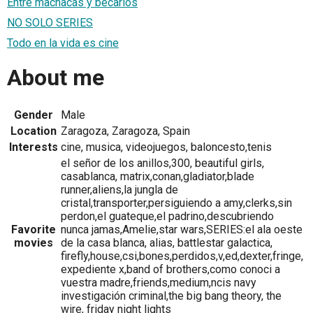
Entre machacas y becarios
NO SOLO SERIES
Todo en la vida es cine
About me
Gender
Male
Location
Zaragoza, Zaragoza, Spain
Interests
cine, musica, videojuegos, baloncesto,tenis
el señor de los anillos,300, beautiful girls,
casablanca, matrix,conan,gladiator,blade
runner,aliens,la jungla de
cristal,transporter,persiguiendo a amy,clerks,sin
perdon,el guateque,el padrino,descubriendo
Favorite
nunca jamas,Amelie,star wars,SERIES:el ala oeste
movies
de la casa blanca, alias, battlestar galactica,
firefly,house,csi,bones,perdidos,v,ed,dexter,fringe,
expediente x,band of brothers,como conoci a
vuestra madre,friends,medium,ncis navy
investigación criminal,the big bang theory, the
wire, friday night lights