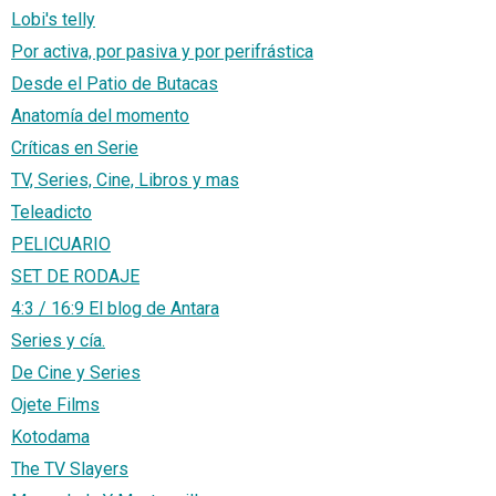
Lobi's telly
Por activa, por pasiva y por perifrástica
Desde el Patio de Butacas
Anatomía del momento
Críticas en Serie
TV, Series, Cine, Libros y mas
Teleadicto
PELICUARIO
SET DE RODAJE
4:3 / 16:9 El blog de Antara
Series y cía.
De Cine y Series
Ojete Films
Kotodama
The TV Slayers