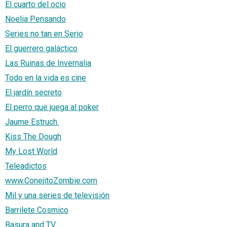
El cuarto del ocio
Noelia Pensando
Series no tan en Serio
El guerrero galáctico
Las Ruinas de Invernalia
Todo en la vida es cine
El jardín secreto
El perro que juega al poker
Jaume Estruch.
Kiss The Dough
My Lost World
Teleadictos
www.ConejitoZombie.com
Mil y una series de televisión
Barrilete Cosmico
Basura and TV