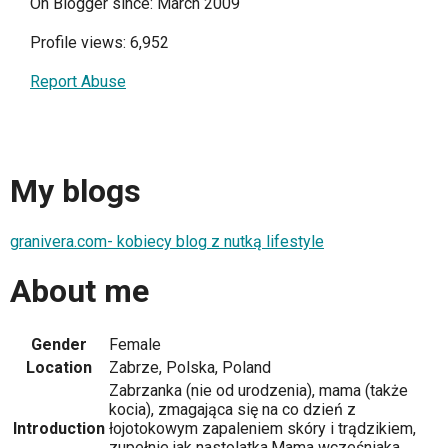
On Blogger since: March 2009
Profile views: 6,952
Report Abuse
My blogs
granivera.com- kobiecy blog z nutką lifestyle
About me
Gender
Female
Location
Zabrze, Polska, Poland
Zabrzanka (nie od urodzenia), mama (także
kocia), zmagająca się na co dzień z
Introduction
łojotokowym zapaleniem skóry i trądzikiem,
zupełnie jak nastolatka.Mama wcześniaka.