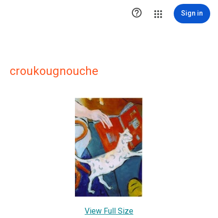

Sign in
croukougnouche
View Full Size