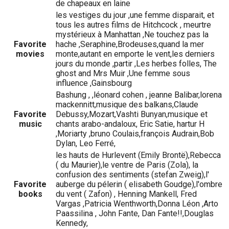
de chapeaux en laine
les vestiges du jour ,une femme disparait, et
tous les autres films de Hitchcock , meurtre
mystérieux à Manhattan ,Ne touchez pas la
Favorite
hache ,Seraphine,Brodeuses,quand la mer
movies
monte,autant en emporte le vent,les derniers
jours du monde ,partir ,Les herbes folles, The
ghost and Mrs Muir ,Une femme sous
influence ,Gainsbourg
Bashung , ,léonard cohen , jeanne Balibar,lorena
mackennitt,musique des balkans,Claude
Favorite
Debussy,Mozart,Vashti Bunyan,musique et
music
chants arabo-andaloux, Eric Satie, hartur H
,Moriarty ,bruno Coulais,françois Audrain,Bob
Dylan, Leo Ferré,
les hauts de Hurlevent (Emily Brontë),Rebecca
( du Maurier),le ventre de Paris (Zola), la
confusion des sentiments (stefan Zweig),l'
Favorite
auberge du pélerin ( elisabeth Goudge),l'ombre
books
du vent ( Zafon) , Henning Mankell, Fred
Vargas ,Patricia Wenthworth,Donna Léon ,Arto
Paassilina , John Fante, Dan Fante!!,Douglas
Kennedy,