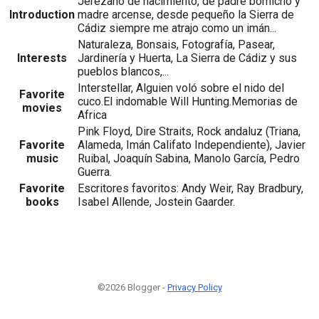
Jerezano de nacimiento, de padre bornicho y
Introduction
madre arcense, desde pequeño la Sierra de
Cádiz siempre me atrajo como un imán...
Naturaleza, Bonsais, Fotografía, Pasear,
Interests
Jardinería y Huerta, La Sierra de Cádiz y sus
pueblos blancos,...
Interstellar, Alguien voló sobre el nido del
Favorite
cuco.El indomable Will Hunting.Memorias de
movies
Africa
Pink Floyd, Dire Straits, Rock andaluz (Triana,
Favorite
Alameda, Imán Califato Independiente), Javier
music
Ruibal, Joaquín Sabina, Manolo García, Pedro
Guerra.
Favorite
Escritores favoritos: Andy Weir, Ray Bradbury,
books
Isabel Allende, Jostein Gaarder.
©2026 Blogger -
Privacy Policy