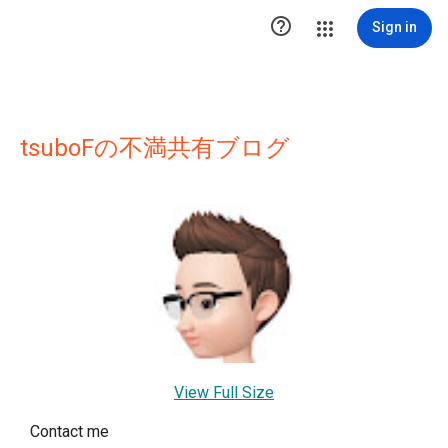

Sign in
tsuboFの不満共有ブログ
View Full Size
Contact me