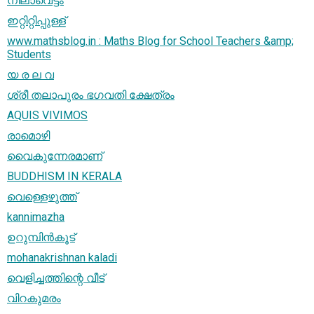
നിലാവെട്ടം
ഇറ്റിറ്റിപ്പുള്ള്
www.mathsblog.in : Maths Blog for School Teachers &amp;
Students
യ ര ല വ
ശ്രീ തലാപുരം ഭഗവതി ക്ഷേത്രം
AQUIS VIVIMOS
രാമൊഴി
വൈകുന്നേരമാണ്‌
BUDDHISM IN KERALA
വെള്ളെഴുത്ത്
kannimazha
ഉറുമ്പിന്‍കൂട്
mohanakrishnan kaladi
വെളിച്ചത്തിന്റെ വീട്
വിറകുമരം