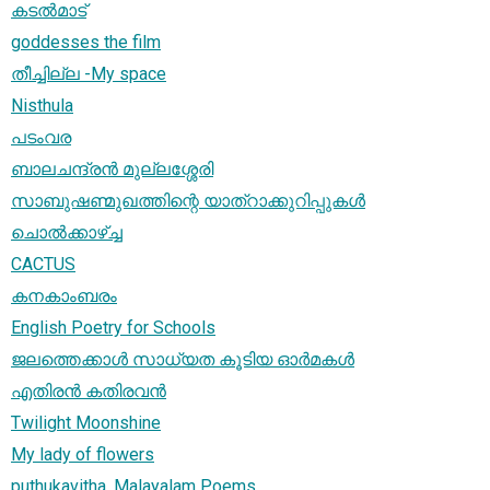
കടല്‍മാട്
goddesses the film
തീച്ചില്ല -My space
Nisthula
പടംവര
ബാലചന്ദ്രന്‍ മുല്ലശ്ശേരി
സാബുഷണ്മുഖത്തിന്റെ യാത്റാക്കുറിപ്പുകള്‍
ചൊല്‍ക്കാഴ്ച്ച
CACTUS
കനകാംബരം
English Poetry for Schools
ജലത്തെക്കാള്‍ സാധ്യത കൂ‍ടിയ ഓര്‍മകള്‍
എതിരന്‍ കതിരവന്‍
Twilight Moonshine
My lady of flowers
puthukavitha, Malayalam Poems