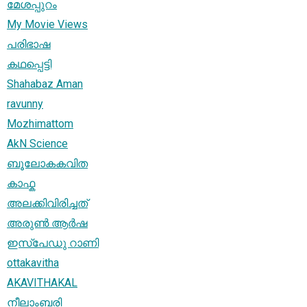
മേശപ്പുറം
My Movie Views
പരിഭാഷ
കഥപ്പെട്ടി
Shahabaz Aman
ravunny
Mozhimattom
AkN Science
ബൂലോകകവിത
കാഫ്ക
അലക്കിവിരിച്ചത്
അരുണ്‍ ആർഷ
ഇസ്പേഡു റാണി
ottakavitha
AKAVITHAKAL
നീലാംബരി