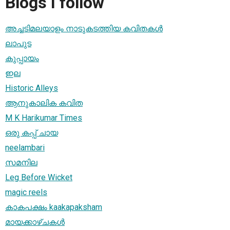
Blogs I follow
അച്ചടിമലയാളം നാടുകടത്തിയ കവിതകള്‍
ലാപുട
കുപ്പായം
ഇല
Historic Alleys
ആനുകാലിക കവിത
M K Harikumar Times
ഒരു കപ്പ്‌ ചായ
neelambari
സമനില
Leg Before Wicket
magic reels
കാകപക്ഷം kaakapaksham
മായക്കാഴ്ചകള്‍