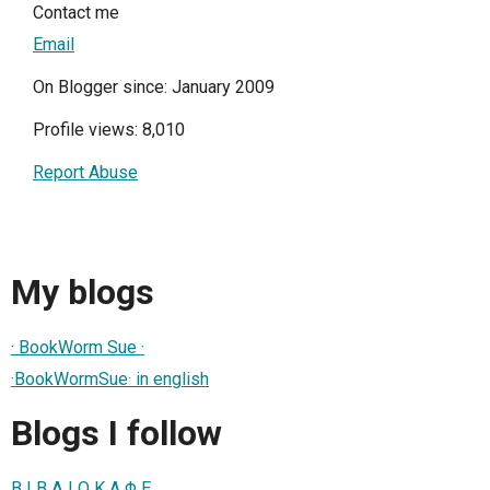
Contact me
Email
On Blogger since: January 2009
Profile views: 8,010
Report Abuse
My blogs
· BookWorm Sue ·
·BookWormSue· in english
Blogs I follow
Β Ι Β Λ Ι Ο Κ Α Φ Ε