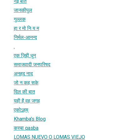
नई बात
जानकीपुल
गुल्‍लक
हा र मो नि य म
निर्मल-आनन्द
.
एक ज़िद्दी धुन
समाजवादी जनपरिषद
अनहद नाद
जो न कह सके
दिल की बात
यही है वह जगह
एकोऽहम्
Khamba's Blog
कस्‍बा qasba
LOMAS NUEVO O LOMAS VIEJO