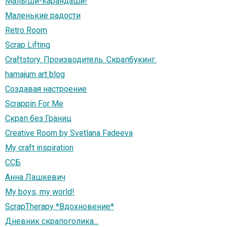
Малыши-карандаши!
Маленькие радости
Retro Room
Scrap Lifting
Craftstory. Производитель. Скрапбукинг.
hamajum art blog
Создавая настроение
Scrappin For Me
Скрап без Границ
Creative Room by Svetlana Fadeeva
My craft inspiration
ССБ
Анна Лашкевич
My boys, my world!
ScrapTherapy *Вдохновение*
Дневник скрапоголика...