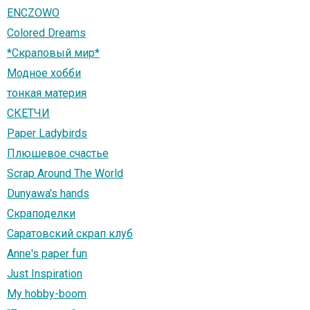
ENCZOWO
Colored Dreams
*Скраповый мир*
Модное хобби
тонкая материя
СКЕТЧИ
Paper Ladybirds
Плюшевое счастье
Scrap Around The World
Dunyawa's hands
Скраподелки
Саратовский скрап клуб
Anne's paper fun
Just Inspiration
My hobby-boom