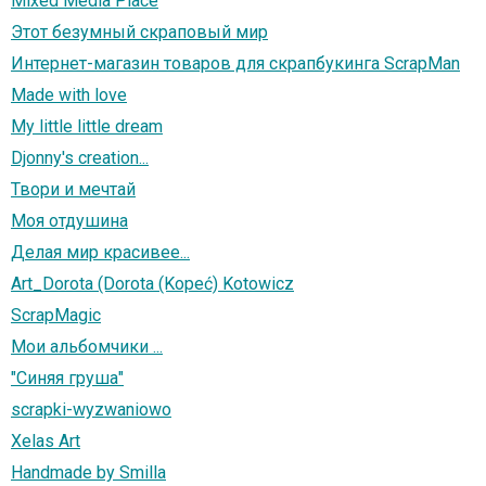
Mixed Media Place
Этот безумный скраповый мир
Интернет-магазин товаров для скрапбукинга ScrapMan
Мade with love
My little little dream
Djonny's creation...
Твори и мечтай
Моя отдушина
Делая мир красивее...
Art_Dorota (Dorota (Kopeć) Kotowicz
ScrapMagic
Мои альбомчики ...
"Синяя груша"
scrapki-wyzwaniowo
Xelas Art
Handmade by Smilla