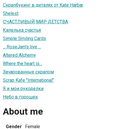
Скрапбукинг в деталях от Kate Harbar
Shelest
СЧАСТЛИВЫЙ МИР ДЕТСТВА
Капелька счастья
Simple Smiling Cards
... RoseJam's live ...
Altered Alchemy
Where the heart is...
Зачарованные скрапом
Scrap Kafe "International"
Я и мои рукоделки
Небо в горошек
About me
Gender
Female