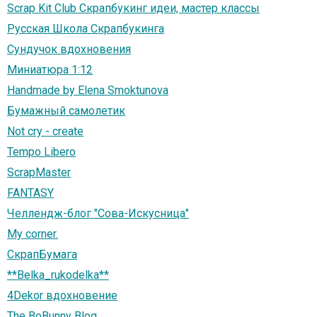
Scrap Kit Club Скрапбукинг идеи, мастер классы
Русская Школа Скрапбукинга
Сундучок вдохновения
Миниатюра 1:12
Handmade by Elena Smoktunova
Бумажный самолетик
Not cry - create
Tempo Libero
ScrapMaster
FANTASY
Челлендж-блог "Сова-Искусница"
My corner.
СкрапБумага
**Belka_rukodelka**
4Dekor вдохновение
The BoBunny Blog