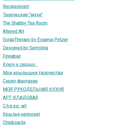
Recipeonism
Творческие "мухи"
The Shabby Tea Room
Altered Art
ScrapTherapy by Evgenia Petzer
Designed by Sermilina
Finnabair
Ключ к сердцу...
Мои крылышки творчества
Скрап-фантазии
МОЯ РУКОДЕЛЬНАЯ КУХНЯ
АРТ-КЛАДОВАЯ
C.h.e.a.p.-art
Крылья напрокат
Chipboards