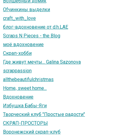
Волшебный домик
Оfчинкины выделки
craft_with_love
блог-вдохновение от d.h.LAE
Scraps N Pieces - the Blog
моё вдохновение
Скрап-хобби
Где живут мечты... Galina Sazonova
scrappassion
allthebeautifulchristmas
Home, sweet home...
Вдохновение
Избушка Бабы-Яги
Творческий клуб "Простые радости"
СКРАП-ПРОСТОРЫ
Воронежский скрап-клуб