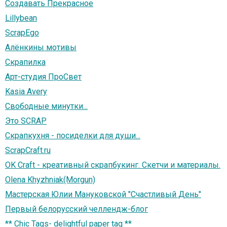
Создавать Прекрасное
Lillybean
ScrapEgo
Алёнкины мотивы
Скрапилка
Арт-студия ПроСвет
Kasia Avery
Свободные минутки...
Это SCRAP
Скрапкухня - посиделки для души...
ScrapCraft.ru
OK Craft - креативный скрапбукинг. Скетчи и материалы.
Olena Khyzhniak(Morgun)
Мастерская Юлии Мануковской "Счастливый День"
Первый белорусский челлендж-блог
** Chic Tags- delightful paper tag **