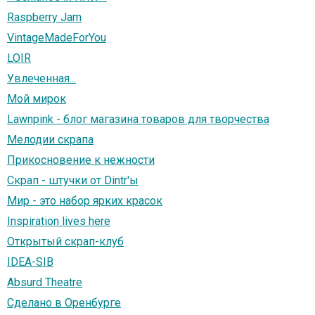
Raspberry Jam
VintageMadeForYou
LOIR
Увлеченная...
Мой мирок
Lawnpink - блог магазина товаров для творчества
Мелодии скрапа
Прикосновение к нежности
Скрап - штучки от Dintr'ы
Мир - это набор ярких красок
Inspiration lives here
Открытый скрап-клуб
IDEA-SIB
Absurd Theatre
Сделано в Оренбурге