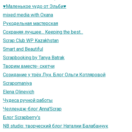
♥Маленькое чудо от Эльби♥
mixed media with Oxana
Рукодельная мастерская
Сохраняя лучшее... Keeping the best...
Scrap Club WP Kazakhstan
Smart and Beautiful
Scrapbooking by Tanya Batrak
Творим вместе- скетчи
Созидание у трёх Лун. Блог Ольги Котляровой
Scrapomaniya
Elena Olinevich
Чудеса ручной работы
Челлендж-блог Anna'Scrap
Блог Scrapberry's
NB studio: творческий блог Наталии Балабанчук