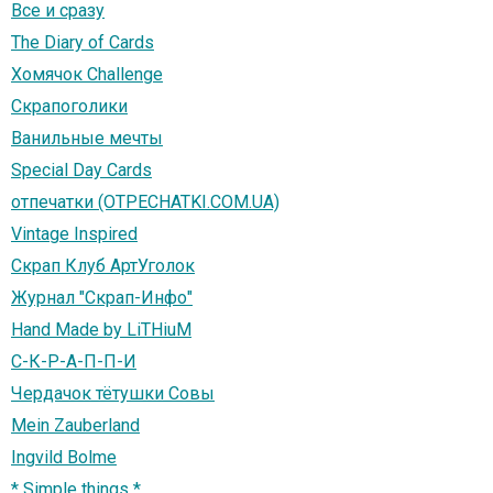
Все и сразу
The Diary of Cards
Хомячок Challenge
Скрапоголики
Ванильные мечты
Special Day Cards
отпечатки (OTPECHATKI.COM.UA)
Vintage Inspired
Скрап Клуб АртУголок
Журнал "Скрап-Инфо"
Hand Made by LiTHiuM
С-К-Р-А-П-П-И
Чердачок тётушки Совы
Mein Zauberland
Ingvild Bolme
* Simple things *