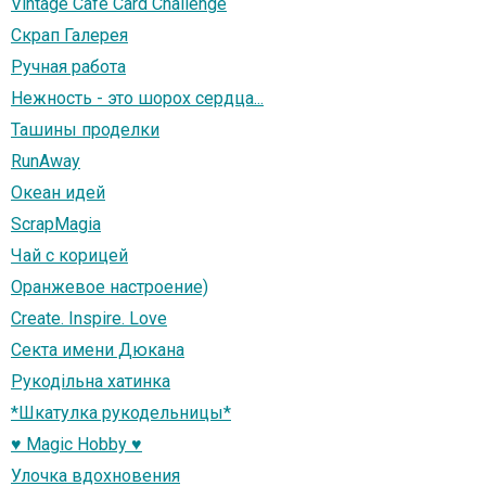
Vintage Cafe Card Challenge
Скрап Галерея
Ручная работа
Нежность - это шорох сердца...
Ташины проделки
RunAway
Океан идей
ScrapMagia
Чай с корицей
Оранжевое настроение)
Create. Inspire. Love
Секта имени Дюкана
Рукодільна хатинка
*Шкатулка рукодельницы*
♥ Magic Hobby ♥
Улочка вдохновения