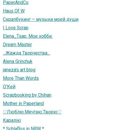
PaperAndCo
Haus Of W
Скрапбукинг – музыка моей души
I Love Scrap
Elena_Tsap. Мое хобби.
Dream Master
...Жажда Творчества...
Alena Grinchuk
janeza's art blog
More Than Words
О'Кей
Scrapbooking by Chihan
Mother in Paperland
♡Люблю.Мечтаю.Творю♡
Каралiкi
* Schlaflos in NRW *