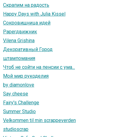
Скрапим на радость
Happy Days with Julia Kissel
Сокровищница идей
Paperдвижник
Vilena Grishina
Декоративный Город
штампомания
Чтоб не сойти на пенсии с ума...
Мой мир рукоделия
by diamonlove
Say cheese
Fairy's Challenge
Summer Studio
Velkommen til min scrappeverden
studioscrap