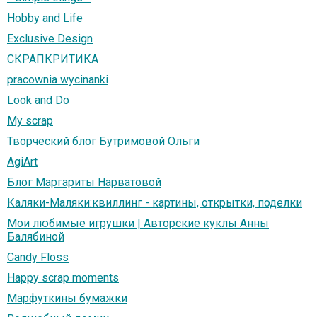
Hobby and Life
Exclusive Design
СКРАПКРИТИКА
pracownia wycinanki
Look and Do
My scrap
Творческий блог Бутримовой Ольги
AgiArt
Блог Маргариты Нарватовой
Каляки-Маляки:квиллинг - картины, открытки, поделки
Мои любимые игрушки | Авторские куклы Анны
Балябиной
Candy Floss
Happy scrap moments
Марфуткины бумажки