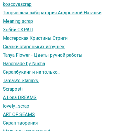
koscovascrap
Творческая лаборатория Андреевой Натальи
Meaning scrap
Хобби СКРАП
Мастерская Кристины Стриги
Сказки стареньких игрушек
Tanya Flower - Цветы ручной работы
Handmade by Nusha
Скрапбукинг и не только...
Tamara's Stamp's.
Scraposti
A.Lena DREАMS
lovely_scrap
ART OF SEAMS
Скрап творения