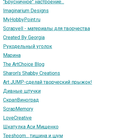
"Брусничное" настроение...
Imaginarium Designs
MyHobbyPoint.ru
Scrapvell - материалы для творчества
Created By Georgia
Рукодельный уголок
Марина
The ArtChoice Blog
Sharon's Shabby Creations
Art JUMP-сделай творческий прыжок!
Дивные штучки
СкрапВиноград
ScrapMemory
LoveCreative
Шкатулка Аси Мищенко
Teeshoom... тишина и шум