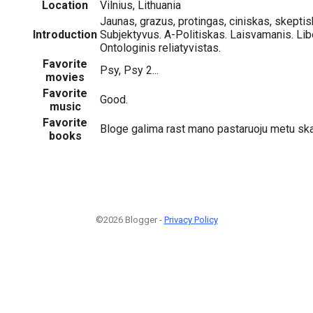
Location
Vilnius, Lithuania
Jaunas, grazus, protingas, ciniskas, skeptis
Introduction
Subjektyvus. A-Politiskas. Laisvamanis. Lib
Ontologinis reliatyvistas.
Favorite
Psy, Psy 2...
movies
Favorite
Good.
music
Favorite
Bloge galima rast mano pastaruoju metu skai
books
©2026 Blogger -
Privacy Policy