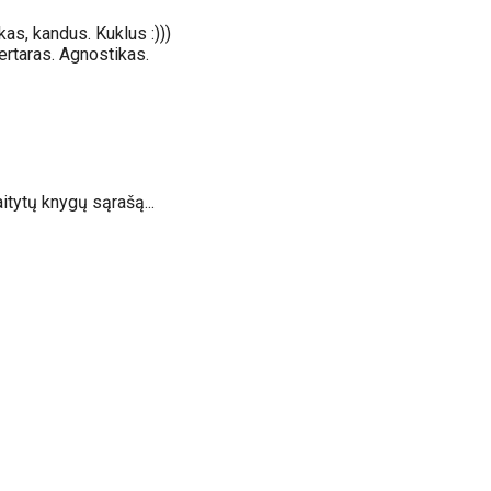
kas, kandus. Kuklus :)))
ertaras. Agnostikas.
tytų knygų sąrašą...