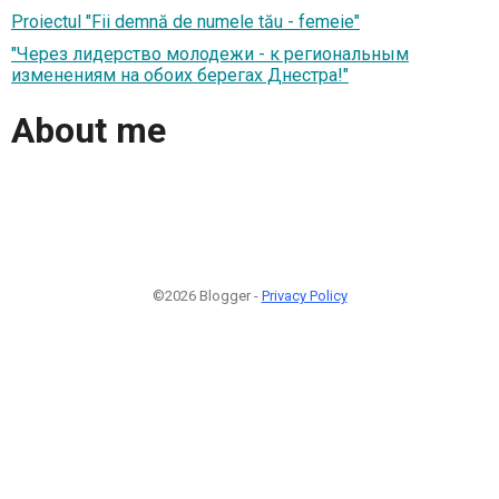
Proiectul "Fii demnă de numele tău - femeie"
"Через лидерство молодежи - к региональным
изменениям на обоих берегах Днестра!"
About me
©2026 Blogger -
Privacy Policy