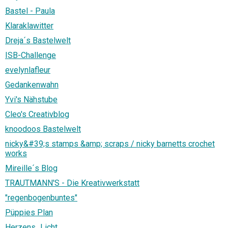
Bastel - Paula
Klaraklawitter
Dreja´s Bastelwelt
ISB-Challenge
evelynlafleur
Gedankenwahn
Yvi's Nähstube
Cleo's Creativblog
knoodoos Bastelwelt
nicky&#39;s stamps &amp; scraps / nicky barnetts crochet
works
Mireille´s Blog
TRAUTMANN'S - Die Kreativwerkstatt
"regenbogenbuntes"
Püppies Plan
Herzens_Licht