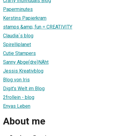
Crafty Individuals Blog
Paperminutes
Kerstins Papierkram
stamps &amp; fun = CREATIVITY
Claudia´s blog
Spirelliplanet
Cutie Stampers
Sanny Abge(dre)NÄht
Jessis Kreativblog
Blog von Iris
Digit's Welt im Blog
2frollein - blog
Enyas Leben
About me