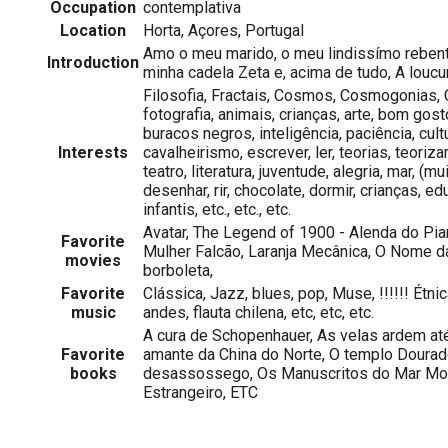
Occupation
contemplativa
Location
Horta, Açores, Portugal
Amo o meu marido, o meu lindissímo rebento
Introduction
minha cadela Zeta e, acima de tudo, A loucu
Filosofia, Fractais, Cosmos, Cosmogonias, 
fotografia, animais, crianças, arte, bom gost
buracos negros, inteligência, paciência, cult
Interests
cavalheirismo, escrever, ler, teorias, teoriz
teatro, literatura, juventude, alegria, mar, (m
desenhar, rir, chocolate, dormir, crianças, e
infantis, etc., etc., etc.
Avatar, The Legend of 1900 - Alenda do Pia
Favorite
Mulher Falcão, Laranja Mecânica, O Nome d
movies
borboleta,
Favorite
Clássica, Jazz, blues, pop, Muse, !!!!!! Étnic
music
andes, flauta chilena, etc, etc, etc.
A cura de Schopenhauer, As velas ardem até 
Favorite
amante da China do Norte, O templo Dourado
books
desassossego, Os Manuscritos do Mar Mort
Estrangeiro, ETC