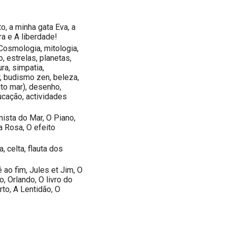
, a minha gata Eva, a
ra e A liberdade!
Cosmologia, mitologia,
o, estrelas, planetas,
ura, simpatia,
ar, budismo zen, beleza,
uito mar), desenho,
ducação, actividades
nista do Mar, O Piano,
a Rosa, O efeito
a, celta, flauta dos
ao fim, Jules et Jim, O
, Orlando, O livro do
o, A Lentidão, O