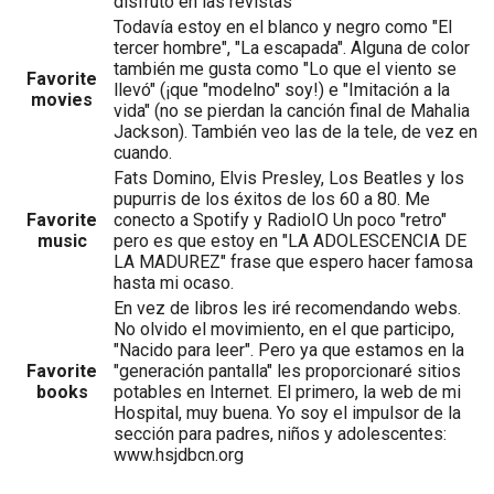
disfruto en las revistas
Todavía estoy en el blanco y negro como "El
tercer hombre", "La escapada". Alguna de color
también me gusta como "Lo que el viento se
Favorite
llevó" (¡que "modelno" soy!) e "Imitación a la
movies
vida" (no se pierdan la canción final de Mahalia
Jackson). También veo las de la tele, de vez en
cuando.
Fats Domino, Elvis Presley, Los Beatles y los
pupurris de los éxitos de los 60 a 80. Me
Favorite
conecto a Spotify y RadioIO Un poco "retro"
music
pero es que estoy en "LA ADOLESCENCIA DE
LA MADUREZ" frase que espero hacer famosa
hasta mi ocaso.
En vez de libros les iré recomendando webs.
No olvido el movimiento, en el que participo,
"Nacido para leer". Pero ya que estamos en la
Favorite
"generación pantalla" les proporcionaré sitios
books
potables en Internet. El primero, la web de mi
Hospital, muy buena. Yo soy el impulsor de la
sección para padres, niños y adolescentes:
www.hsjdbcn.org