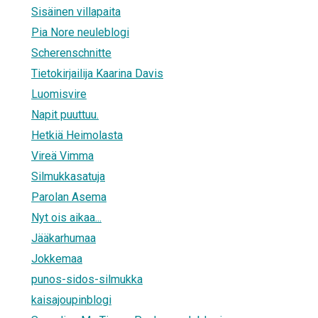
Sisäinen villapaita
Pia Nore neuleblogi
Scherenschnitte
Tietokirjailija Kaarina Davis
Luomisvire
Napit puuttuu.
Hetkiä Heimolasta
Vireä Vimma
Silmukkasatuja
Parolan Asema
Nyt ois aikaa...
Jääkarhumaa
Jokkemaa
punos-sidos-silmukka
kaisajoupinblogi