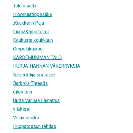
Talo maalla
Hibernaatiopesäke
.Kuukkelin Paja
tuuma&amp;toimi
Koukusta koukkuun
Ompelukuume
KARDEMUMMAN TALO
HURJA-HANNAN VÄKERRYKSIÄ
Näpertelijä söpöilee
Barbro's Threads
eilen tein
Uutta Vanhaa Lainattua
vilukissi
Villaviidakko
Huopatossun tehdas