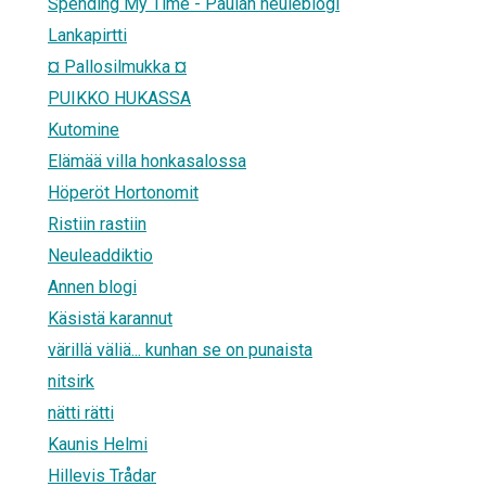
Spending My Time - Paulan neuleblogi
Lankapirtti
¤ Pallosilmukka ¤
PUIKKO HUKASSA
Kutomine
Elämää villa honkasalossa
Höperöt Hortonomit
Ristiin rastiin
Neuleaddiktio
Annen blogi
Käsistä karannut
värillä väliä... kunhan se on punaista
nitsirk
nätti rätti
Kaunis Helmi
Hillevis Trådar