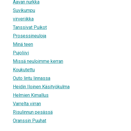
Aavan nurkka
Suvikumpu
virveriikka
Tanssivat Puikot
Prosessineuloja
Minä teen
Pujoliivi
Missä neuloimme kerran
Koukutettu
Outo lintu linnassa
Heidin Iloinen Käsityökulma
Helmien Kimallus
Varrelta virran
Risulinnun pesässä
Oranssin Puuhat