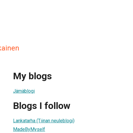
kainen
My blogs
Jämäblogi
Blogs I follow
Lankatarha (Tiinan neuleblogi)
MadeByMyself