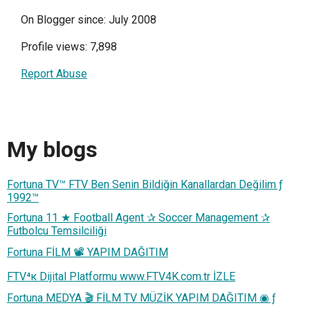
On Blogger since: July 2008
Profile views: 7,898
Report Abuse
My blogs
Fortuna TV™ FTV Ben Senin Bildiğin Kanallardan Değilim ƒ
1992™
Fortuna 11 ★ Football Agent ✰ Soccer Management ✰
Futbolcu Temsilciliği
Fortuna FİLM 📽 YAPIM DAĞITIM
FTV⁴к Dijital Platformu www.FTV4K.com.tr İZLE
Fortuna MEDYA 🎬 FİLM TV MÜZİK YAPIM DAĞITIM ◉ ƒ