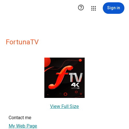

Sign in
FortunaTV
View Full Size
Contact me
My Web Page