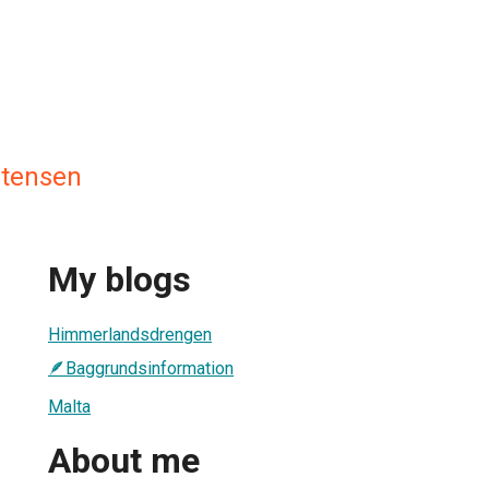
stensen
My blogs
Himmerlandsdrengen
🪶Baggrundsinformation
Malta
About me